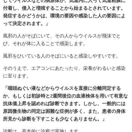
してウイルスなどの病原体が、気道内に入って気道粘膜に
付着し、侵入と増殖することから始まるとされています。
発症するかどうかは、環境の要因や感染した人の要因によ
って決定されます。」
風邪の人がそばにいて、その人からウイルスが飛沫でと
び、それが体に入ることで感染します。
風邪をひいている人のそばにいると感染しやすいです。
そのうえで、エアコンにあたったり、栄養がわるいと感染
に至ります。
「咽頭ぬぐい液などからウイルスを直接に分離同定する
か、もしくは初診時と2週間後位の血液検体を用いて有意な
抗体価上昇を認めれば診断できます。しかし、一般的には
原因微生物の同定は困難な症例が多く、また、患者の身体
所見から診断を下すことも少なくありません。」
診断は、基本的に診察で実施します。