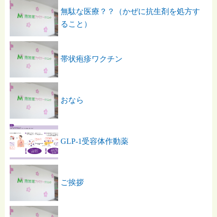
無駄な医療？？（かぜに抗生剤を処方す
ること）
帯状疱疹ワクチン
おなら
GLP-1受容体作動薬
ご挨拶