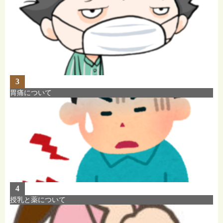
3
胃痛について
4
授乳と薬について