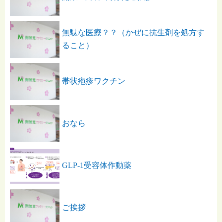
無駄な医療？？（かぜに抗生剤を処方す
ること）
帯状疱疹ワクチン
おなら
GLP-1受容体作動薬
ご挨拶