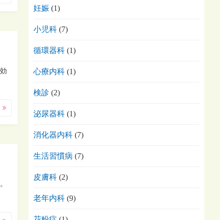
妊娠
(1)
小児科
(7)
循環器科
(1)
心療内科
(1)
効
検診
(2)
む
泌尿器科
(1)
消化器内科
(7)
生活習慣病
(7)
皮膚科
(2)
。
老年内科
(9)
花粉症
(1)