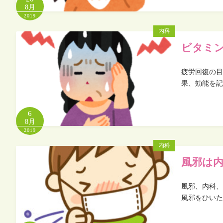
8月
2019
内科
ビタミ
疲労回復の目
果、効能を記
6
8月
2019
内科
風邪は
風邪、内科、
風邪をひいた