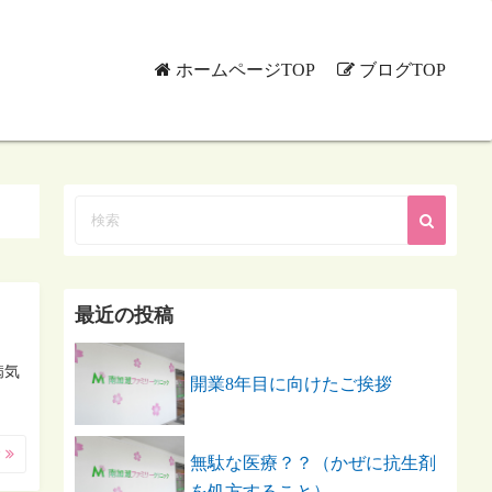
ホームページTOP
ブログTOP
最近の投稿
病気
開業8年目に向けたご挨拶
む
無駄な医療？？（かぜに抗生剤
を処方すること）