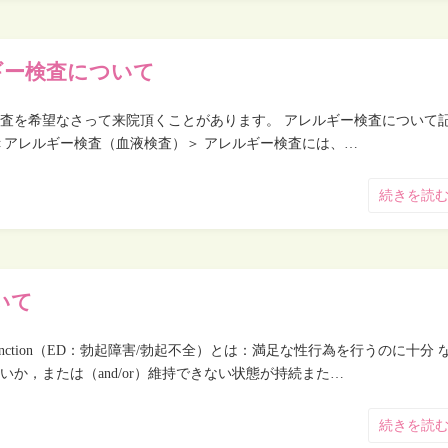
ギー検査について
査を希望なさって来院頂くことがあります。 アレルギー検査について
＜アレルギー検査（血液検査）＞ アレルギー検査には、…
続きを読
いて
 Dysfunction（ED：勃起障害/勃起不全）とは：満足な性行為を行うのに十分 
いか，または（and/or）維持できない状態が持続また…
続きを読