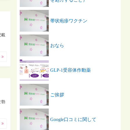
帯状疱疹ワクチン
記載
おなら
む
GLP-1受容体作動薬
ご挨拶
な勃
Google口コミに関して
む