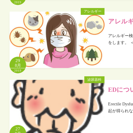
2019
アレルギー
アレル
アレルギー検
をします。 
29
8月
2019
泌尿器科
EDにつ
Erectile
起が得られな
27