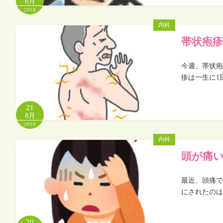
8月
2019
内科
帯状疱
今週、帯状疱
疹は一生に1
21
8月
2019
内科
頭が痛
最近、頭痛で
にされたのは
20