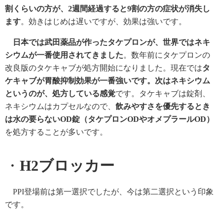
割くらいの方が、
2
週間経過すると
9
割の方の症状が消失し
ます
。効きはじめは遅いですが、効果は強いです。
日本では武田薬品が作ったタケプロンが、世界ではネキ
シウムが一番使用されてきました
。数年前にタケプロンの
改良版のタケキャブが処方開始になりました。現在では
タ
ケキャブが胃酸抑制効果が一番強いです。次はネキシウム
というのが、処方している感覚
です。タケキャブは錠剤、
ネキシウムはカプセルなので、
飲みやすさを優先するとき
は水の要らないOD錠（タケプロンODやオメプラールOD）
を処方することが多いです。
・
H2ブロッカー
PPI登場前は第一選択でしたが、今は第二選択という印象
です。