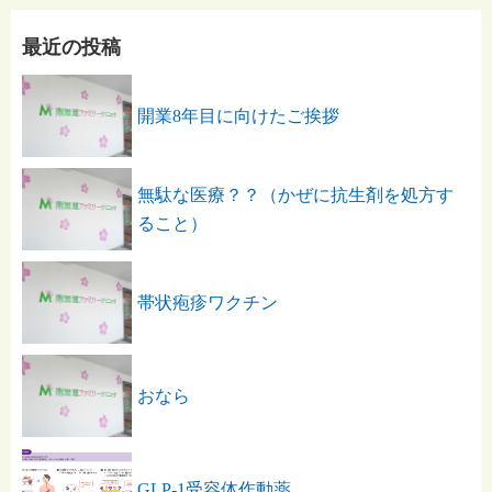
最近の投稿
開業8年目に向けたご挨拶
無駄な医療？？（かぜに抗生剤を処方す
ること）
帯状疱疹ワクチン
おなら
GLP-1受容体作動薬