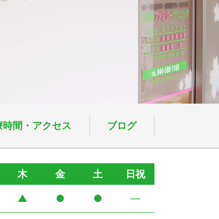
療時間・アクセス
ブログ
木
金
土
日祝
▲
●
●
―