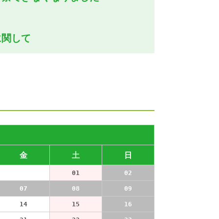
に関して
して
じている患者様へ
内
金
土
日
31
01
02
07
08
09
14
15
16