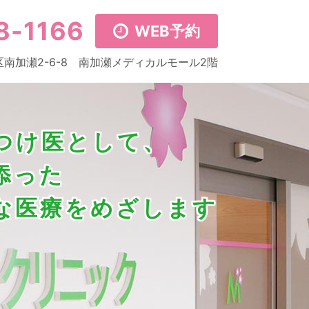
8-1166
WEB予約
南加瀬2-6-8
南加瀬メディカルモール2階
つけ医として、
添った
な医療をめざします