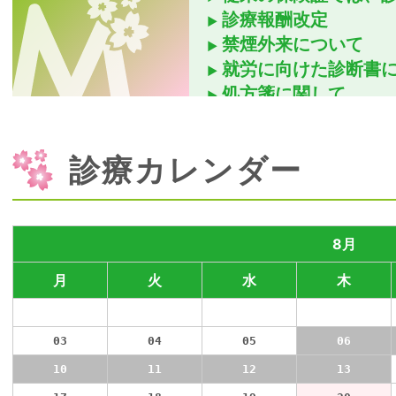
診療報酬改定
禁煙外来について
就労に向けた診断書
処方箋に関して
待ち時間について
老年内科の受診に関
診療カレンダー
訪問診療について
プラセンタのご案内
不眠、不安などを感
決済について
8月
木曜日隔週休診の案
月
火
水
木
検診について
27
28
診察のご案内
29
30
予約について
03
04
05
06
エコーについて
10
11
12
13