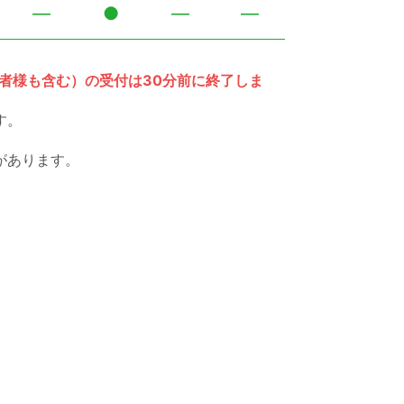
―
●
―
―
者様も含む）の受付は30分前に終了しま
す。
があります。