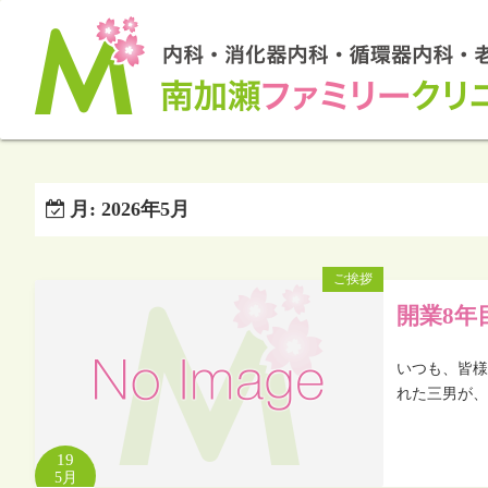
月:
2026年5月
ご挨拶
開業8年
いつも、皆様
れた三男が、
19
5月