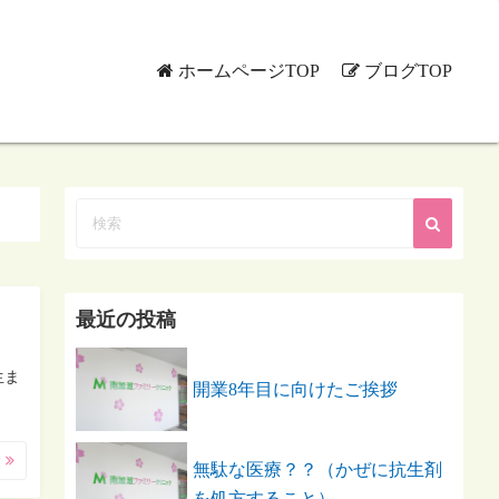
ホームページTOP
ブログTOP
最近の投稿
生ま
開業8年目に向けたご挨拶
む
無駄な医療？？（かぜに抗生剤
を処方すること）