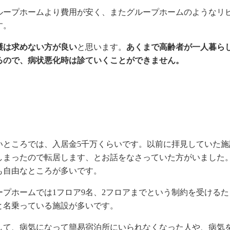
ループホームより費用が安く、またグループホームのようなリ
す。
護は求めない方が良い
と思います。
あくまで高齢者が一人暮ら
るので、病状悪化時は診ていくことができません。
いところでは、入居金5千万くらいです。以前に拝見していた施
しまったので転居します、とお話をなさっていた方がいました
も自由なところが多いです。
プホームでは1フロア9名、2フロアまでという制約を受けるた
と名乗っている施設が多いです。
して、病気になって簡易宿泊所にいられなくなった人や、病気