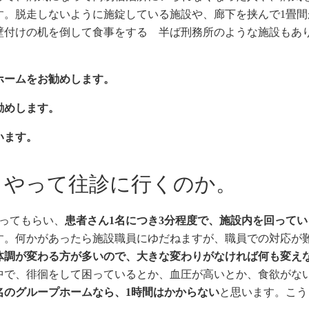
す。脱走しないように施錠している施設や、廊下を挟んで1畳間
壁付けの机を倒して食事をする 半ば刑務所のような施設もあ
ホームをお勧めします。
勧めします。
います。
うやって往診に行くのか。
ってもらい、
患者さん1名につき3分程度で、施設内を回ってい
す。何かがあったら施設職員にゆだねますが、職員での対応が
体調が変わる方が多いので、大きな変わりがなければ何も変え
中で、徘徊をして困っているとか、血圧が高いとか、食欲がな
8名のグループホームなら、1時間はかからない
と思います。こう