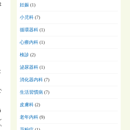
は
妊娠
(1)
小児科
(7)
循環器科
(1)
心療内科
(1)
検診
(2)
泌尿器科
(1)
と
消化器内科
(7)
で
生活習慣病
(7)
皮膚科
(2)
う
老年内科
(9)
ん
い
花粉症
(1)