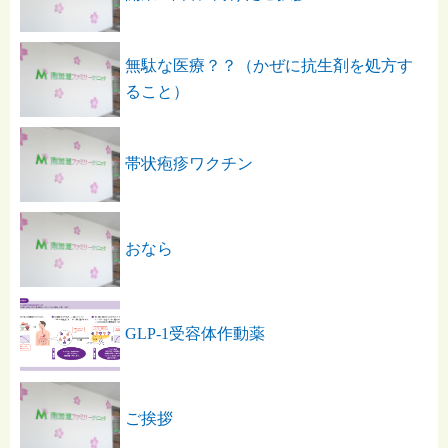
無駄な医療？？（かぜに抗生剤を処方す
ること）
帯状疱疹ワクチン
おなら
GLP-1受容体作動薬
ご挨拶