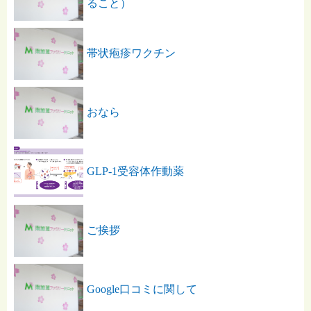
ること）
帯状疱疹ワクチン
おなら
GLP-1受容体作動薬
ご挨拶
Google口コミに関して