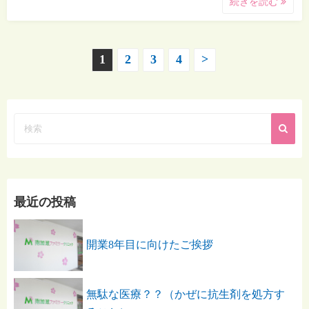
続きを読む
1
2
3
4
>
投
稿
の
ペ
ー
最近の投稿
ジ
開業8年目に向けたご挨拶
送
無駄な医療？？（かぜに抗生剤を処方す
り