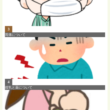
3
胃痛について
4
授乳と薬について