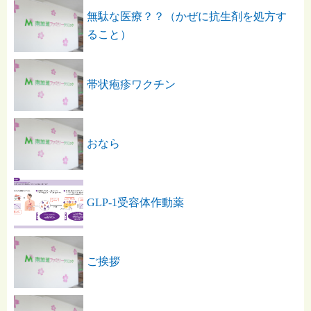
無駄な医療？？（かぜに抗生剤を処方す
ること）
帯状疱疹ワクチン
おなら
GLP-1受容体作動薬
ご挨拶