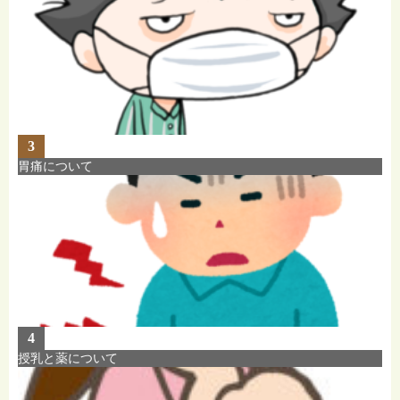
3
胃痛について
4
授乳と薬について