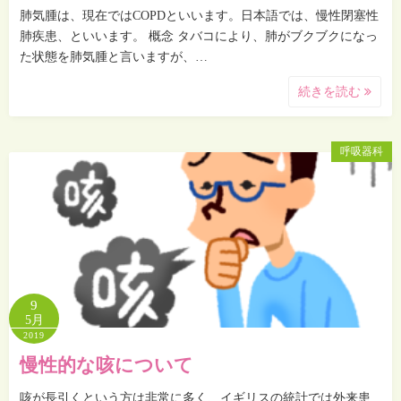
肺気腫は、現在ではCOPDといいます。日本語では、慢性閉塞性
肺疾患、といいます。 概念 タバコにより、肺がブクブクになっ
た状態を肺気腫と言いますが、…
続きを読む
呼吸器科
9
5月
2019
慢性的な咳について
咳が長引くという方は非常に多く、イギリスの統計では外来患