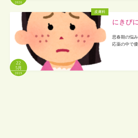
2020
皮膚科
にきび
思春期の悩み
応薬の中で優
22
5月
2019