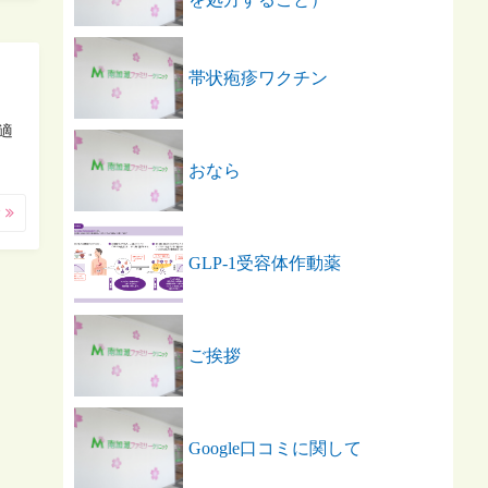
帯状疱疹ワクチン
適
おなら
む
GLP-1受容体作動薬
ご挨拶
Google口コミに関して