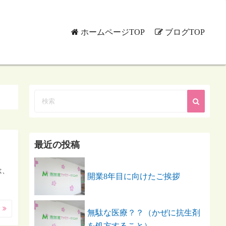
ホームページTOP
ブログTOP
最近の投稿
は、
開業8年目に向けたご挨拶
む
無駄な医療？？（かぜに抗生剤
を処方すること）