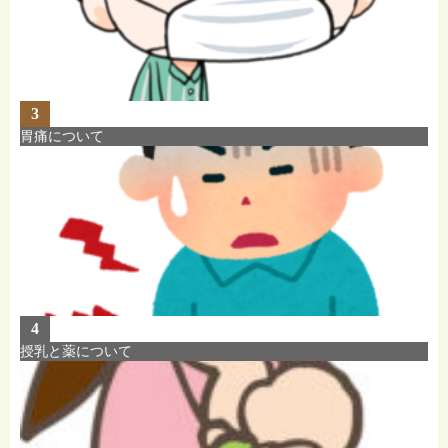
3
胃痛について
4
授乳と薬について