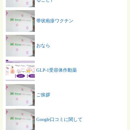
帯状疱疹ワクチン
おなら
GLP-1受容体作動薬
ご挨拶
Google口コミに関して