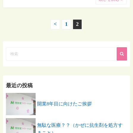
<
1
2
投
稿
の
ペ
ー
最近の投稿
ジ
開業8年目に向けたご挨拶
送
無駄な医療？？（かぜに抗生剤を処方す
り
ること）